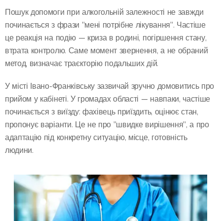
Пошук допомоги при алкогольній залежності не завжди
починається з фрази "мені потрібне лікування". Частіше
це реакція на подію — криза в родині, погіршення стану,
втрата контролю. Саме момент звернення, а не обраний
метод, визначає траєкторію подальших дій.
У місті Івано-Франківську зазвичай зручно домовитись про
прийом у кабінеті. У громадах області — навпаки, частіше
починається з виїзду: фахівець приїздить, оцінює стан,
пропонує варіанти. Це не про "швидке вирішення", а про
адаптацію під конкретну ситуацію, місце, готовність
людини.