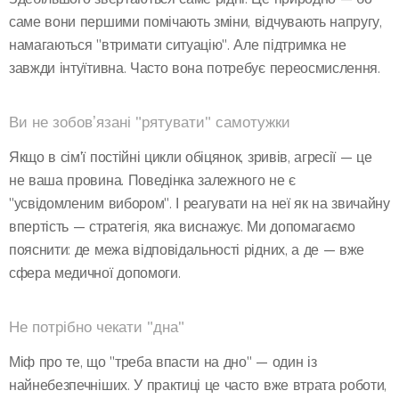
саме вони першими помічають зміни, відчувають напругу,
намагаються "втримати ситуацію". Але підтримка не
завжди інтуїтивна. Часто вона потребує переосмислення.
Ви не зобовʼязані "рятувати" самотужки
Якщо в сім'ї постійні цикли обіцянок, зривів, агресії — це
не ваша провина. Поведінка залежного не є
"усвідомленим вибором". І реагувати на неї як на звичайну
впертість — стратегія, яка виснажує. Ми допомагаємо
пояснити: де межа відповідальності рідних, а де — вже
сфера медичної допомоги.
Не потрібно чекати "дна"
Міф про те, що "треба впасти на дно" — один із
найнебезпечніших. У практиці це часто вже втрата роботи,