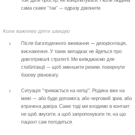
тон, дати простір, не конфліктувати. І коли людина
сама скаже "так" — одразу дзвонити.
Коли важливо діяти швидко
Після багатоденного вживання — дезорієнтація,
виснаження.
У таких випадках не йдеться про
довготривалі стратегії. Ми виїжджаємо для
стабілізації — щоб зменшити ризики, повернути
базову рівновагу.
Ситуація "тримається на нитці".
Родина вже на
межі — або буде допомога, або черговий зрив, або
втрачена довіра. Саме тоді ми входимо в контакт:
не щоб змусити, а щоб запропонувати те, на що
пацієнт сам погодиться.