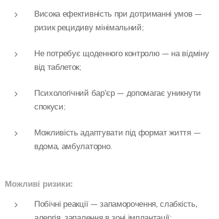
Висока ефективність при дотриманні умов
—
ризик рецидиву мінімальний;
Не потребує щоденного контролю
— на відміну
від таблеток;
Психологічний бар'єр
— допомагає уникнути
спокуси;
Можливість адаптувати під формат життя
—
вдома, амбулаторно.
Можливі ризики:
Побічні реакції
— запаморочення, слабкість,
алергія, запалення в зоні імплантації;