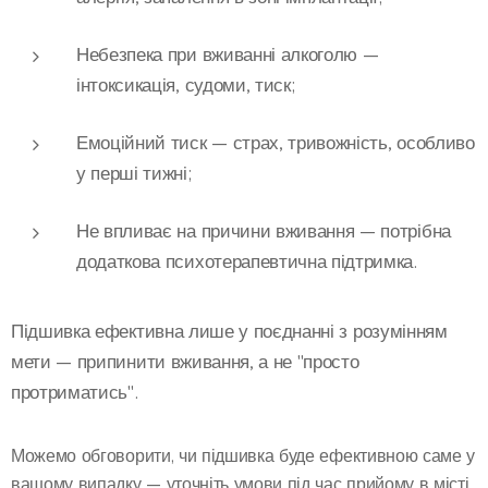
Небезпека при вживанні алкоголю
—
інтоксикація, судоми, тиск;
Емоційний тиск
— страх, тривожність, особливо
у перші тижні;
Не впливає на причини вживання
— потрібна
додаткова психотерапевтична підтримка.
Підшивка ефективна лише у поєднанні з розумінням
мети — припинити вживання, а не "просто
протриматись".
Можемо обговорити, чи підшивка буде ефективною саме у
вашому випадку — уточніть умови під час прийому в місті.