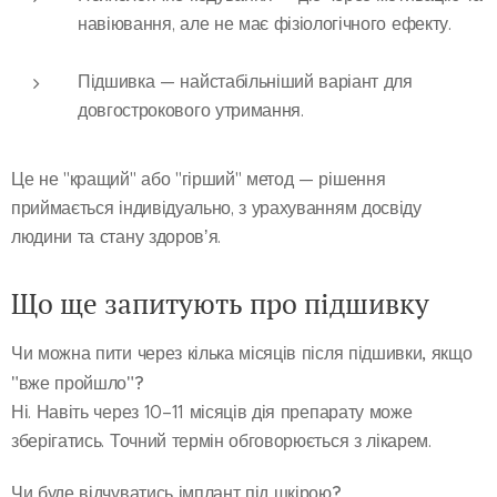
навіювання, але не має фізіологічного ефекту.
Підшивка
— найстабільніший варіант для
довгострокового утримання.
Це не "кращий" або "гірший" метод — рішення
приймається індивідуально, з урахуванням досвіду
людини та стану здоровʼя.
Що ще запитують про підшивку
Чи можна пити через кілька місяців після підшивки, якщо
"вже пройшло"?
Ні. Навіть через 10–11 місяців дія препарату може
зберігатись. Точний термін обговорюється з лікарем.
Чи буде відчуватись імплант під шкірою?